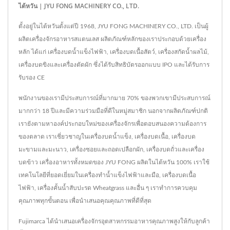
ไต้หวัน | JYU FONG MACHINERY CO., LTD.
ตั้งอยู่ในไต้หวันตั้งแต่ปี 1968, JYU FONG MACHINERY CO., LTD. เป็นผู้
ผลิตเครื่องจักรอาหารสแตนเลส ผลิตภัณฑ์หลักของเราประกอบด้วยเครื่อง
หลัก ได้แก่ เครื่องบดน้ำแข็งไฟฟ้า, เครื่องบดเนื้อสัตว์, เครื่องสกัดน้ำผลไม้,
เครื่องบดขิงและเครื่องตัดผัก ซึ่งได้รับสิทธิบัตรออกแบบ IPO และได้รับการ
รับรอง CE
พนักงานของเรามีประสบการณ์ที่มากมาย 70% ของพวกเขามีประสบการณ์
มากกว่า 18 ปีและมีความร่วมมือที่ดีในหมู่สมาชิก นอกจากผลิตภัณฑ์ปกติ
เรายังตามหาองค์ประกอบใหม่ของเครื่องจักรเพื่อตอบสนองความต้องการ
ของตลาด เราเชี่ยวชาญในเครื่องบดน้ำแข็ง, เครื่องบดเนื้อ, เครื่องบด
มะขามและมะนาว, เครื่องซอยและถอดเปลือกผัก, เครื่องบดถั่วและเครื่อง
บดข้าว เครื่องอาหารทั้งหมดของ JYU FONG ผลิตในไต้หวัน 100% เราใช้
เทคโนโลยีที่ยอดเยี่ยมในเครื่องทำน้ำแข็งไฟฟ้าและมือ, เครื่องบดเนื้อ
ไฟฟ้า, เครื่องคั้นน้ำสับปะรด Wheatgrass และอื่น ๆ เราทำการควบคุม
คุณภาพทุกขั้นตอน เพื่อนำเสนอคุณคุณภาพที่ดีที่สุด
Fujimarca ได้นำเสนอเครื่องจักรอุตสาหกรรมอาหารคุณภาพสูงให้กับลูกค้า