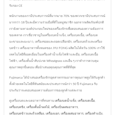
รับรอง CE
พนักงานของเรามีประสบการณ์ที่มากมาย 70% ของพวกเขามีประสบการณ์
มากกว่า 18 ปีและมีความร่วมมือที่ดีในหมู่สมาชิก นอกจากผลิตภัณฑ์ปกติ
เรายังตามหาองค์ประกอบใหม่ของเครื่องจักรเพื่อตอบสนองความต้องการ
ของตลาด เราเชี่ยวชาญในเครื่องบดน้ำแข็ง, เครื่องบดเนื้อ, เครื่องบด
มะขามและมะนาว, เครื่องซอยและถอดเปลือกผัก, เครื่องบดถั่วและเครื่อง
บดข้าว เครื่องอาหารทั้งหมดของ JYU FONG ผลิตในไต้หวัน 100% เราใช้
เทคโนโลยีที่ยอดเยี่ยมในเครื่องทำน้ำแข็งไฟฟ้าและมือ, เครื่องบดเนื้อ
ไฟฟ้า, เครื่องคั้นน้ำสับปะรด Wheatgrass และอื่น ๆ เราทำการควบคุม
คุณภาพทุกขั้นตอน เพื่อนำเสนอคุณคุณภาพที่ดีที่สุด
Fujimarca ได้นำเสนอเครื่องจักรอุตสาหกรรมอาหารคุณภาพสูงให้กับลูกค้า
ทั้งด้วยเทคโนโลยีที่ทันสมัยและประสบการณ์กว่า 50 ปี Fujimarca รับ
ประกันว่าจะตอบสนองความต้องการของลูกค้าแต่ละราย
ดูเครื่องบดและบดอาหารที่ทนทาน
เครื่องบดน้ำแข็ง
,
เครื่องบดเนื้อ
,
เครื่องบดขิง
,
เครื่องคั้นน้ำผลไม้
,
เครื่องปั่นผสมอาหาร
,
เครื่องบดข้าวและถั่วเหลือง
,
เครื่องแยก
,
เครื่องผสมอาหาร
,
เครื่องทำแป้ง
,