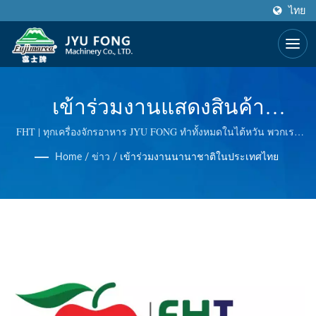
ไทย
เข้าร่วมงานแสดงสินค้า
นานาชาติในประเทศไทย |
FHT | ทุกเครื่องจักรอาหาร JYU FONG ทำทั้งหมดในไต้หวัน พวกเรา
ใช้เทคโนโลยีที่ยอดเยี่ยมในเครื่องกวาดน้ำแข็งแบบไฟฟ้าและแบบมือ,
เครื่องทำน้ำแข็งสแตนเลส,
Home
/
ข่าว
/
เข้าร่วมงานนานาชาติในประเทศไทย
เครื่องบดเนื้อแบบไฟฟ้า, เครื่องกดน้ำหญ้าแบบมาสติเคตติ้ง และอื่น ๆ
เราควบคุมคุณภาพทุกขั้นตอน เพื่อนำเสนอคุณคุณภาพที่ดีที่สุด
เครื่องบดเนื้อ, เครื่องตัดผักผลไม้
ผู้ผลิต | JYU FONG
MACHINERY CO., LTD.