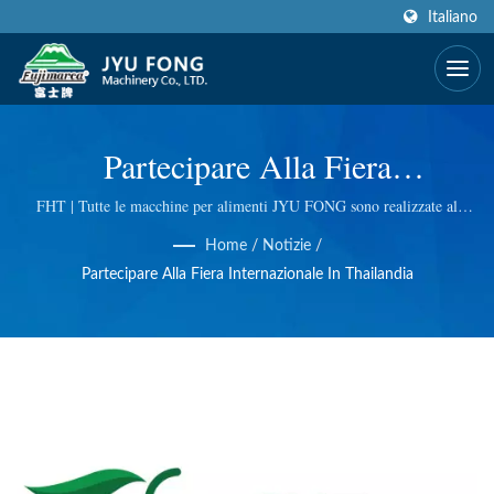
Italiano
Partecipare Alla Fiera
Internazionale In Tailandia |
FHT | Tutte le macchine per alimenti JYU FONG sono realizzate al
100% a Taiwan, utilizziamo una tecnologia eccellente per affettatrici
Produttore Di Affettatrici Per
Home
/
Notizie
/
elettriche e manuali, tritacarne elettrici, estrattori di succo di erba di
Partecipare Alla Fiera Internazionale In Thailandia
grano e così via. Effettuiamo il controllo qualità a ogni passaggio, quindi
Ghiaccio In Acciaio Inossidabile,
ti offriamo la migliore qualità.
Tritacarne, Macchine Per Il Taglio
Di Verdure | JYU FONG
MACHINERY CO., LTD.