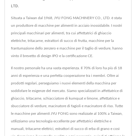
LTD.
Situata a Taiwan dal 1968, JYU FONG MACHINERY CO., LTD. è stata
un produttore di macchine per alimenti in acciaio inossidabile. I nostri
principali macchinari per alimenti, tra cui affettatrici di ghiaccio
elettriche, tritacarne, estrattori di succo di frutta, macchine per la
frantumazione dello zenzero e macchine per il taglio di verdure, hanno
vinto il brevetto di design IPO e la certificazione CE.
Il nostro personale ha una vasta esperienza. Il 70% di loro ha più di 18
anni di esperienza e una perfetta cooperazione tra i membri. Oltre ai
prodotti regolari, perseguiamo i nuovi elementi della macchina per
soddisfare le esigenze del mercato. Siamo specializzati in affettatrice di
ghiaccio, tritacarne, schiacciatore di kumquat e limone, affettatrice e
sbucciatore di verdure, macinatore di fagioli e macinatore di riso. Tutte
le macchine per alimenti JYU FONG sono realizzate al 100% a Taiwan,
utilizziamo una tecnologia eccellente per affettatrici elettriche e
manuali, tritacarne elettrici, estrattori di succo di erba di grano e così