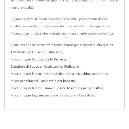
via. Eseguiamo il controllo qualità a ogni passaggio, quindi ti offriamo la
migliore qualità.
Fujimarca offre ai clienti macchine industriali per alimenti di alta
qualità, sia con tecnologia avanzata che con 50 anni di esperienza,
Fujimarca garantisce che le esigenze di ogni cliente siano soddisfatte.
Visualizza i nostri tritatutto e frantumatori per alimenti di alta qualità
Affettatrice di Ghiaccio
,
Tritacarne
,
Macchina per Schiacciare lo Zenzero
,
Estrattore di Succo a Masticazione
,
Frullatore
,
Macchina per la macinazione di riso e soia
,
Macchina separatrice
,
Mixer per alimenti
,
Laminatoio per impasto
,
Macchina per la produzione di pasta
,
Macchina per appiattire
,
Macchina per tagliare verdure
e non esitare a
Contattaci
.