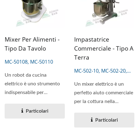
Mixer Per Alimenti -
Impastatrice
Tipo Da Tavolo
Commerciale - Tipo A
Terra
MC-50108, MC-50110
MC-502-10, MC-502-20,
Un robot da cucina
MC-502-30
elettrico è uno strumento
Un mixer elettrico è un
indispensabile per
perfetto aiuto commerciale
preparare dolci, pane o
per la cottura nella
ripieni....
miscelazione, la passata...
Particolari
Particolari