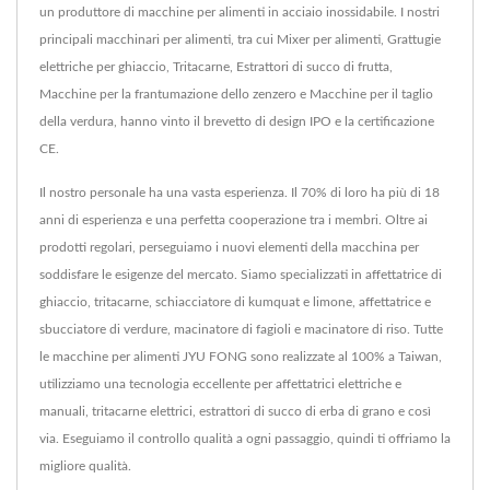
un produttore di macchine per alimenti in acciaio inossidabile. I nostri
principali macchinari per alimenti, tra cui Mixer per alimenti, Grattugie
elettriche per ghiaccio, Tritacarne, Estrattori di succo di frutta,
Macchine per la frantumazione dello zenzero e Macchine per il taglio
della verdura, hanno vinto il brevetto di design IPO e la certificazione
CE.
Il nostro personale ha una vasta esperienza. Il 70% di loro ha più di 18
anni di esperienza e una perfetta cooperazione tra i membri. Oltre ai
prodotti regolari, perseguiamo i nuovi elementi della macchina per
soddisfare le esigenze del mercato. Siamo specializzati in affettatrice di
ghiaccio, tritacarne, schiacciatore di kumquat e limone, affettatrice e
sbucciatore di verdure, macinatore di fagioli e macinatore di riso. Tutte
le macchine per alimenti JYU FONG sono realizzate al 100% a Taiwan,
utilizziamo una tecnologia eccellente per affettatrici elettriche e
manuali, tritacarne elettrici, estrattori di succo di erba di grano e così
via. Eseguiamo il controllo qualità a ogni passaggio, quindi ti offriamo la
migliore qualità.