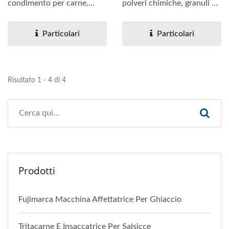
condimento per carne,
polveri chimiche, granuli di
miscelazione di tè o cibo...
plastica, distillati...
Particolari
Particolari
Risultato 1 - 4 di 4
Prodotti
Fujimarca Macchina Affettatrice Per Ghiaccio
Tritacarne E Insaccatrice Per Salsicce