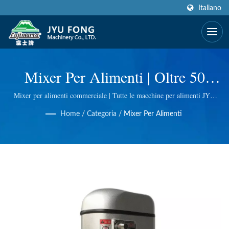
Italiano
Mixer Per Alimenti | Oltre 50
Anni Di Produttore Di Macchinari
Mixer per alimenti commerciale | Tutte le macchine per alimenti JYU
FONG sono realizzate al 100% a Taiwan, utilizziamo una tecnologia
Per Alimenti Estrattore Di Succo
Home
/
Categoria
/
Mixer Per Alimenti
eccellente per affettatrici elettriche e manuali, tritacarne elettrici,
estrattori di succo di erba di grano e così via. Effettuiamo il controllo
E Frullatore | JYU FONG
qualità a ogni passaggio, quindi ti offriamo la migliore qualità.
MACHINERY CO., LTD.