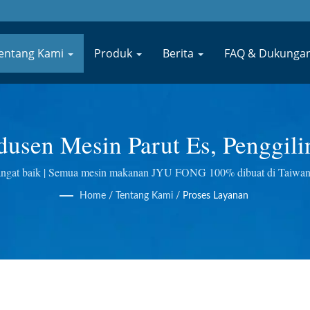
entang Kami
Produk
Berita
FAQ & Dukunga
odusen Mesin Parut Es, Penggil
n Taiwan | JYU FONG MACHI
sangat baik | Semua mesin makanan JYU FONG 100% dibuat di Taiwan
icer Masticating Wheatgrass dan lain-lain. Kami melakukan kontrol kual
Home
/
Tentang Kami
/
Proses Layanan
kualitas terbaik.