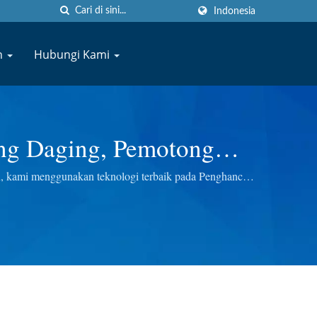
Indonesia
n
Hubungi Kami
ing Daging, Pemotong
NERY CO., LTD.
, kami menggunakan teknologi terbaik pada Penghancur
itas di setiap langkah, sehingga kami memberikan Anda