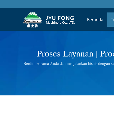
Beranda
T
Proses Layanan | Pr
Sayuran Buata
Berdiri bersama Anda dan menjalankan bisnis dengan 
es listrik dan manual, Penggiling daging listrik, Ju