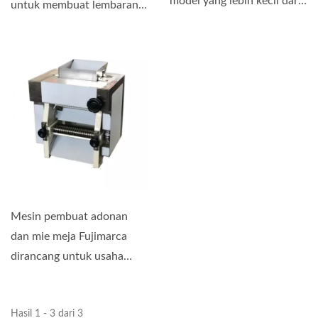
model yang lebih kecil dari
untuk membuat lembaran
Penggilas Adonan Listrik,...
pangsit, jiaozi,...
Mesin pembuat adonan
dan mie meja Fujimarca
dirancang untuk usaha
kecil, toko roti, dan
mereka...
Hasil 1 - 3 dari 3