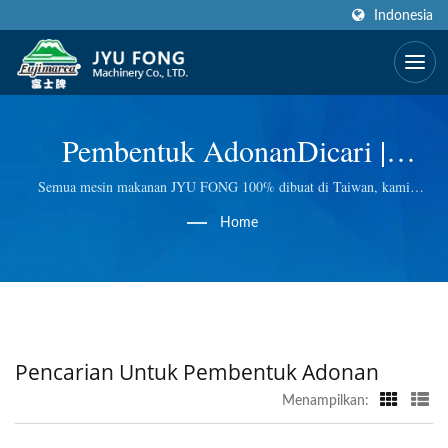
Indonesia
Pembentuk AdonanDicari |
Produsen Mesin Makanan Juicer
Semua mesin makanan JYU FONG 100% dibuat di Taiwan, kami
menggunakan teknologi yang sangat baik pada Pengiris Es Listrik dan
& Blender Selama Lebih Dari 50
Home
Manual, Penggiling Daging Listrik, Juicer Masticating Wheatgrass dan
lain-lain. Kami melakukan kontrol kualitas di setiap langkah, sehingga
Tahun | JYU FONG
kami memberikan Anda kualitas terbaik.
MACHINERY CO., LTD.
Pencarian Untuk Pembentuk Adonan
Menampilkan: