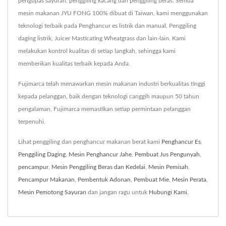
pengupas sayuran, penggiling kacang dan penggiling beras. Semua
mesin makanan JYU FONG 100% dibuat di Taiwan, kami menggunakan
teknologi terbaik pada Penghancur es listrik dan manual, Penggiling
daging listrik, Juicer Masticating Wheatgrass dan lain-lain. Kami
melakukan kontrol kualitas di setiap langkah, sehingga kami
memberikan kualitas terbaik kepada Anda.
Fujimarca telah menawarkan mesin makanan industri berkualitas tinggi
kepada pelanggan, baik dengan teknologi canggih maupun 50 tahun
pengalaman, Fujimarca memastikan setiap permintaan pelanggan
terpenuhi.
Lihat penggiling dan penghancur makanan berat kami
Penghancur Es
,
Penggiling Daging
,
Mesin Penghancur Jahe
,
Pembuat Jus Pengunyah
,
pencampur
,
Mesin Penggiling Beras dan Kedelai
,
Mesin Pemisah
,
Pencampur Makanan
,
Pembentuk Adonan
,
Pembuat Mie
,
Mesin Perata
,
Mesin Pemotong Sayuran
dan jangan ragu untuk
Hubungi Kami
.