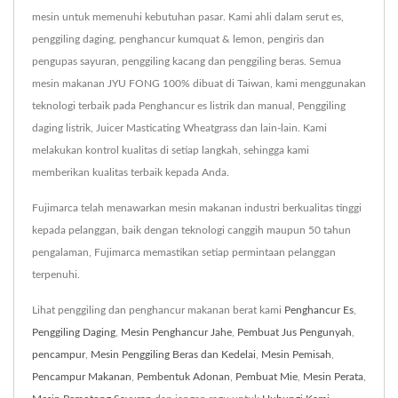
mesin untuk memenuhi kebutuhan pasar. Kami ahli dalam serut es,
penggiling daging, penghancur kumquat & lemon, pengiris dan
pengupas sayuran, penggiling kacang dan penggiling beras. Semua
mesin makanan JYU FONG 100% dibuat di Taiwan, kami menggunakan
teknologi terbaik pada Penghancur es listrik dan manual, Penggiling
daging listrik, Juicer Masticating Wheatgrass dan lain-lain. Kami
melakukan kontrol kualitas di setiap langkah, sehingga kami
memberikan kualitas terbaik kepada Anda.
Fujimarca telah menawarkan mesin makanan industri berkualitas tinggi
kepada pelanggan, baik dengan teknologi canggih maupun 50 tahun
pengalaman, Fujimarca memastikan setiap permintaan pelanggan
terpenuhi.
Lihat penggiling dan penghancur makanan berat kami
Penghancur Es
,
Penggiling Daging
,
Mesin Penghancur Jahe
,
Pembuat Jus Pengunyah
,
pencampur
,
Mesin Penggiling Beras dan Kedelai
,
Mesin Pemisah
,
Pencampur Makanan
,
Pembentuk Adonan
,
Pembuat Mie
,
Mesin Perata
,