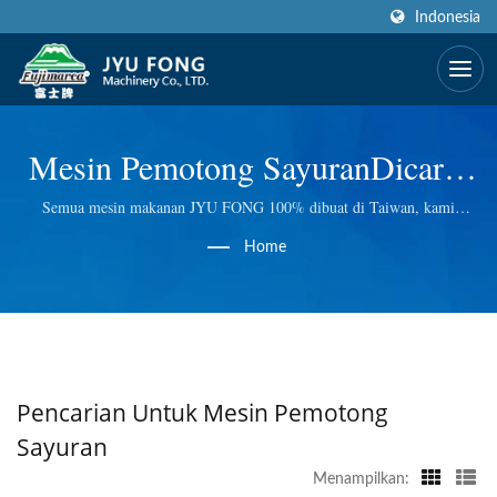
Indonesia
Mesin Pemotong SayuranDicari |
Produsen Mesin Makanan Juicer
Semua mesin makanan JYU FONG 100% dibuat di Taiwan, kami
menggunakan teknologi yang sangat baik pada Pengiris Es Listrik dan
& Blender Selama Lebih Dari 50
Home
Manual, Penggiling Daging Listrik, Juicer Masticating Wheatgrass dan
lain-lain. Kami melakukan kontrol kualitas di setiap langkah, sehingga
Tahun | JYU FONG
kami memberikan Anda kualitas terbaik.
MACHINERY CO., LTD.
Pencarian Untuk Mesin Pemotong
Sayuran
Menampilkan: