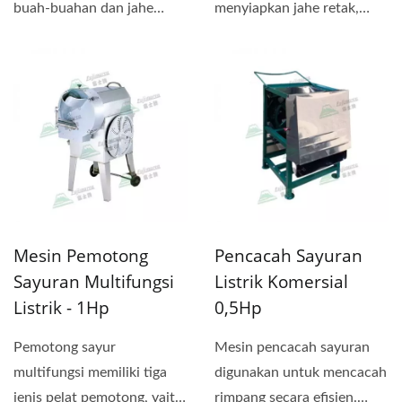
buah-buahan dan jahe
menyiapkan jahe retak,
menjadi hancur sehingga
lemon, dan kumkuat. Ini
rasa...
memiliki...
Mesin Pemotong
Pencacah Sayuran
Sayuran Multifungsi
Listrik Komersial
Listrik - 1Hp
0,5Hp
Pemotong sayur
Mesin pencacah sayuran
multifungsi memiliki tiga
digunakan untuk mencacah
jenis pelat pemotong, yaitu
rimpang secara efisien.