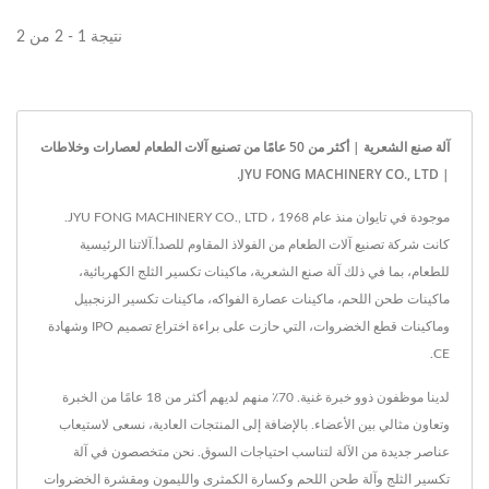
نتيجة 1 - 2 من 2
آلة صنع الشعرية | أكثر من 50 عامًا من تصنيع آلات الطعام لعصارات وخلاطات
| JYU FONG MACHINERY CO., LTD.
موجودة في تايوان منذ عام 1968 ، JYU FONG MACHINERY CO., LTD.
كانت شركة تصنيع آلات الطعام من الفولاذ المقاوم للصدأ.آلاتنا الرئيسية
للطعام، بما في ذلك آلة صنع الشعرية، ماكينات تكسير الثلج الكهربائية،
ماكينات طحن اللحم، ماكينات عصارة الفواكه، ماكينات تكسير الزنجبيل
وماكينات قطع الخضروات، التي حازت على براءة اختراع تصميم IPO وشهادة
CE.
لدينا موظفون ذوو خبرة غنية. 70٪ منهم لديهم أكثر من 18 عامًا من الخبرة
وتعاون مثالي بين الأعضاء. بالإضافة إلى المنتجات العادية، نسعى لاستيعاب
عناصر جديدة من الآلة لتناسب احتياجات السوق. نحن متخصصون في آلة
تكسير الثلج وآلة طحن اللحم وكسارة الكمثرى والليمون ومقشرة الخضروات