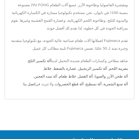
ومقشرة الفاصوليا وطاحونة الأرز. جميع آلات الطعام JYU FONG مصنوعة
بنسبة 100٪ في تايوان، نحن نستخدم تكنولوجيا ممتازة في الكسارة الكهربائية
واليدوية للثلج، وطاحونة اللحم الكهربائية، وعصارة القمح العشبية وغيرها. نقوم
بمراقبة الجودة في كل خطوة، لذا نقدم لك أفضل جودة.
تقدم Fujimarca لعملائها آلات طعام صناعية عالية الجودة، مع تكنولوجيا متقدمة
وخبرة تمتد لـ 50 عامًا، تضمن Fujimarca تلبية مطالب كل عميل.
شاهد مطاحن وكسارات الطعام شديدة التحمل لدينا
آلة تكسير الثلج
,
مفرمة اللحم
,
آلة تكسير الزنجبيل
,
عصارة بالضغط
,
خلاط
,
آلة طحن الأرز والصويا
,
آلة الفصل
,
خلاط طعام
,
آلة تمدد العجين
,
آلة صنع الشعرية
,
آلة تسطيح
,
آلة قطع الخضروات
ولا تتردد في
اتصل بنا
.