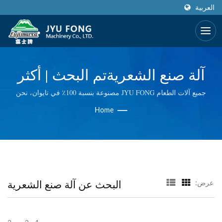
العربية
آلة صنع الشعريةتم البحث | أكثر
من 50 عامًا من تصنيع ماكينات
جميع آلات الطعام JYU FONG مصنوعة بنسبة 100٪ في تايوان، نحن
نستخدم تكنولوجيا ممتازة في آلة تكسير الثلج الكهربائية واليدوية، طاحونة
الطعام وعصارات الفواكه
Home
لحم كهربائية، عصارة العشب البحري وغيرها. نحن نقوم بمراقبة الجودة
في كل خطوة، لذا نقدم لكم أفضل جودة.
والخلاطات | JYU FONG
MACHINERY CO., LTD.
البحث عن آلة صنع الشعرية
عرض: