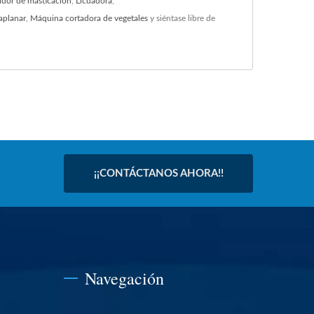
idor de masticación
,
Licuadora
,
aplanar
,
Máquina cortadora de vegetales
y siéntase libre de
¡¡CONTÁCTANOS AHORA!!
Navegación