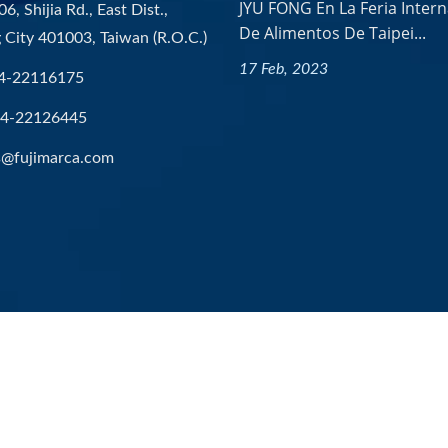
JYU FONG En La Feria Intern
6, Shijia Rd., East Dist.,
De Alimentos De Taipei...
 City 401003, Taiwan (R.O.C.)
17 Feb, 2023
4-22116175
-4-22126445
s@fujimarca.com
Rights Reserved.