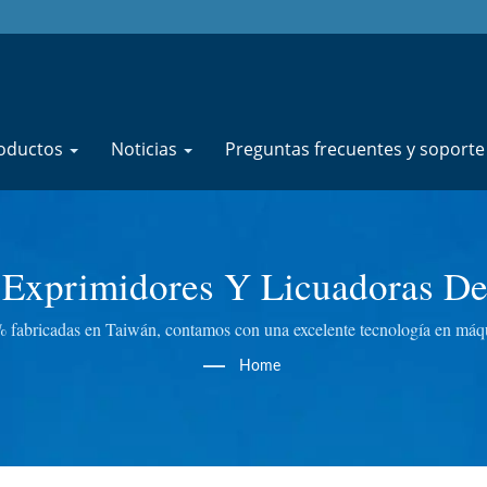
oductos
Noticias
Preguntas frecuentes y soport
 Exprimidores Y Licuadoras D
e 50 Años | JYU FONG MACHI
ricadas en Taiwán, contamos con una excelente tecnología en máquina
ras de pasto de trigo, entre otros. Realizamos control de calidad en cada
Home