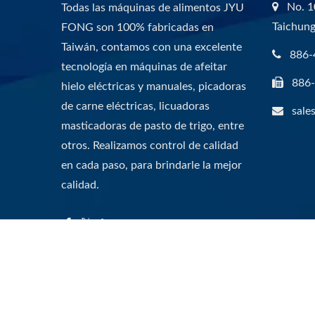
No. 10
Todas las máquinas de alimentos JYU
Taichung
FONG son 100% fabricadas en
Taiwán, contamos con una excelente
886-
tecnología en máquinas de afeitar
886
hielo eléctricas y manuales, picadoras
de carne eléctricas, licuadoras
sale
masticadoras de pasto de trigo, entre
otros. Realizamos control de calidad
en cada paso, para brindarle la mejor
calidad.
Copyright © 2026
JYU FONG MACHINERY CO., LTD.
All 