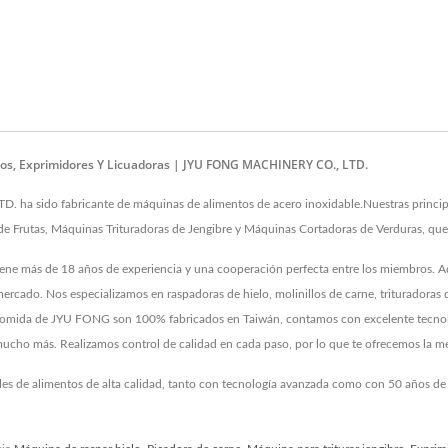
os, Exprimidores Y Licuadoras | JYU FONG MACHINERY CO., LTD.
a sido fabricante de máquinas de alimentos de acero inoxidable.Nuestras principa
de Frutas, Máquinas Trituradoras de Jengibre y Máquinas Cortadoras de Verduras, que 
tiene más de 18 años de experiencia y una cooperación perfecta entre los miembros. 
ercado. Nos especializamos en raspadoras de hielo, molinillos de carne, trituradoras 
s de comida de JYU FONG son 100% fabricados en Taiwán, contamos con excelente tecno
y mucho más. Realizamos control de calidad en cada paso, por lo que te ofrecemos la me
ales de alimentos de alta calidad, tanto con tecnología avanzada como con 50 años d