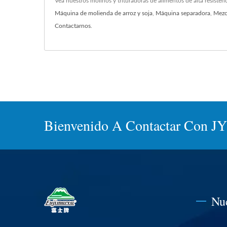
Vea nuestros molinos y trituradoras de alimentos de alta resisten
Máquina de molienda de arroz y soja
,
Máquina separadora
,
Mezc
Contactarnos
.
Bienvenido A Contactar Con 
Nu