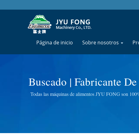
Página de inicio
Sobre nosotros
Pr
Buscado | Fabricante De
Durante Más D
Todas las máquinas de alimentos JYU FONG son 100% fab
carne eléctricas, licuadoras masticado