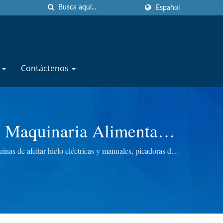
Español
e
Contáctenos
e Maquinaria Alimentaria
NERY CO., LTD.
s de afeitar hielo eléctricas y manuales, picadoras de
 paso, para brindarle la mejor calidad.