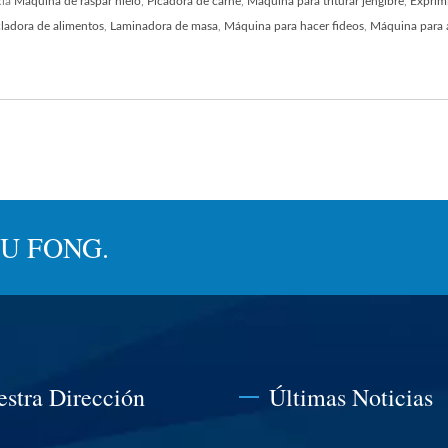
cia
Máquina de raspar hielo
,
Picadora de carne
,
Máquina para triturar jengibre
,
Exprim
ladora de alimentos
,
Laminadora de masa
,
Máquina para hacer fideos
,
Máquina para 
JYU FONG.
estra Dirección
Últimas Noticias