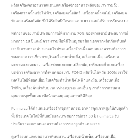
ผลิตเครื่องจักรอาหารสแตนเลสเครื่องจักรอาหารหลักของเรา รวมถึง ,
เครื่องกวาดน้ำแข็งไฟฟ้า, เครื่องบดเนื้อสัตว์, เครื่องกดน้ำผลไม้, เครื่องบด
ขิงและเครื่องตัดผัก ซึ่งได้รับสิทธิบัตรออกแบบ IPO และได้รับการรับรอง CE
พนักงานของเรามีประสบการณ์ที่มากมาย 70% ของพวกเขามีประสบการณ์
มากกว่า 18 ปีและมีความร่วมมือที่ดีในหมู่สมาชิก นอกจากผลิตภัณฑ์ปกติ
เรายังตามหาองค์ประกอบใหม่ของเครื่องจักรเพื่อตอบสนองความต้องการ
ของตลาด เราเชี่ยวชาญในเครื่องบดน้ำแข็ง, เครื่องบดเนื้อ, เครื่องบด
มะขามและมะนาว, เครื่องซอยและถอดเปลือกผัก, เครื่องบดถั่วและเครื่อง
บดข้าว เครื่องอาหารทั้งหมดของ JYU FONG ผลิตในไต้หวัน 100% เราใช้
เทคโนโลยีที่ยอดเยี่ยมในเครื่องทำน้ำแข็งไฟฟ้าและมือ, เครื่องบดเนื้อ
ไฟฟ้า, เครื่องคั้นน้ำสับปะรด Wheatgrass และอื่น ๆ เราทำการควบคุม
คุณภาพทุกขั้นตอน เพื่อนำเสนอคุณคุณภาพที่ดีที่สุด
Fujimarca ได้นำเสนอเครื่องจักรอุตสาหกรรมอาหารคุณภาพสูงให้กับลูกค้า
ทั้งด้วยเทคโนโลยีที่ทันสมัยและประสบการณ์กว่า 50 ปี Fujimarca รับ
ประกันว่าจะตอบสนองความต้องการของลูกค้าแต่ละราย
ดูเครื่องบดและบดอาหารที่ทนทาน
เครื่องบดน้ำแข็ง
,
เครื่องบดเนื้อ
,