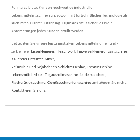
Fujimarca bietet Kunden hochwertige industrielle
Lebensmittelmaschinen an, sowohl mit fortschrittlicher Technologie als
auch mit 50 Jahren Erfahrung. Fujimarca stellt sicher, dass die
Anforderungen jedes Kunden erfüllt werden.
Betrachten Sie unsere leistungsstarken Lebensmittelmühlen und -
zerkleinerer
Eiszerkleinerer
,
Fleischwolf
,
Ingwerzerkleinerungsmaschine
,
Kauender Entsafter
,
Mixer
,
Reismühle und Sojabohnen-Schleifmaschine
,
Trennmaschine
,
Lebensmittel-Mixer
,
Teigausrollmaschine
,
Nudelmaschine
,
Flachdrückmaschine
,
Gemüseschneidemaschine
und zögern Sie nicht,
Kontaktieren Sie uns
.