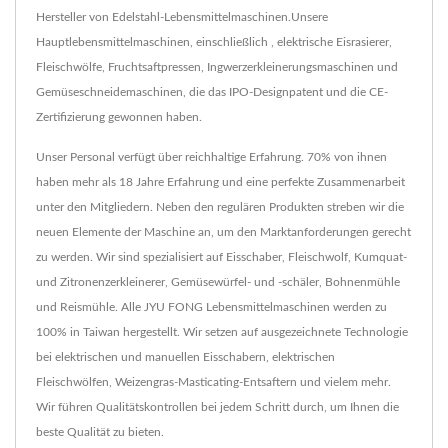
Hersteller von Edelstahl-Lebensmittelmaschinen.Unsere
Hauptlebensmittelmaschinen, einschließlich , elektrische Eisrasierer,
Fleischwölfe, Fruchtsaftpressen, Ingwerzerkleinerungsmaschinen und
Gemüseschneidemaschinen, die das IPO-Designpatent und die CE-
Zertifizierung gewonnen haben.
Unser Personal verfügt über reichhaltige Erfahrung. 70% von ihnen
haben mehr als 18 Jahre Erfahrung und eine perfekte Zusammenarbeit
unter den Mitgliedern. Neben den regulären Produkten streben wir die
neuen Elemente der Maschine an, um den Marktanforderungen gerecht
zu werden. Wir sind spezialisiert auf Eisschaber, Fleischwolf, Kumquat-
und Zitronenzerkleinerer, Gemüsewürfel- und -schäler, Bohnenmühle
und Reismühle. Alle JYU FONG Lebensmittelmaschinen werden zu
100% in Taiwan hergestellt. Wir setzen auf ausgezeichnete Technologie
bei elektrischen und manuellen Eisschabern, elektrischen
Fleischwölfen, Weizengras-Masticating-Entsaftern und vielem mehr.
Wir führen Qualitätskontrollen bei jedem Schritt durch, um Ihnen die
beste Qualität zu bieten.