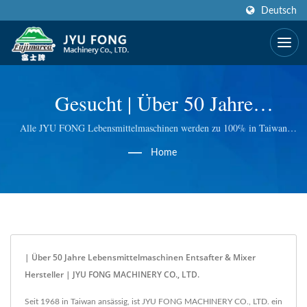
Deutsch
Gesucht | Über 50 Jahre
Lebensmittelmaschinen Entsafter
Alle JYU FONG Lebensmittelmaschinen werden zu 100% in Taiwan
hergestellt. Wir setzen ausgezeichnete Technologie bei elektrischen und
& Mixer Hersteller | JYU FONG
Home
manuellen Eismaschinen, elektrischen Fleischwölfen, Weizengras-
Masticating-Entsaftern und vielem mehr ein. Wir führen
MACHINERY CO., LTD.
Qualitätskontrollen bei jedem Schritt durch, um Ihnen die beste Qualität
zu bieten.
| Über 50 Jahre Lebensmittelmaschinen Entsafter & Mixer
Hersteller | JYU FONG MACHINERY CO., LTD.
Seit 1968 in Taiwan ansässig, ist JYU FONG MACHINERY CO., LTD. ein