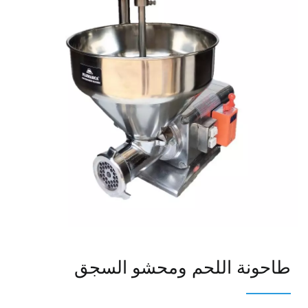
طاحونة اللحم ومحشو السجق