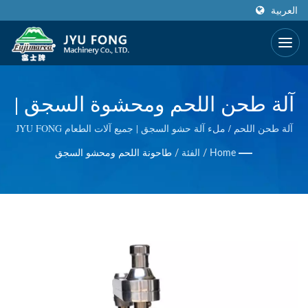
العربية
آلة طحن اللحم ومحشوة السجق |
أكثر من 50 عامًا من تصنيع ماكينات
آلة طحن اللحم / ملء آلة حشو السجق | جميع آلات الطعام JYU FONG
مصنوعة بنسبة 100٪ في تايوان، نحن نستخدم تكنولوجيا ممتازة في ماكينة
الطعام وعصارة وخلاط | JYU
Home
/
الفئة
/
طاحونة اللحم ومحشو السجق
تقطيع الثلج الكهربائية واليدوية، طاحونة اللحم الكهربائية، عصارة القمح
الباردة وغيرها. نحن نقوم بمراقبة الجودة في كل خطوة، لذا نقدم لكم
FONG MACHINERY CO., LTD.
أفضل جودة.