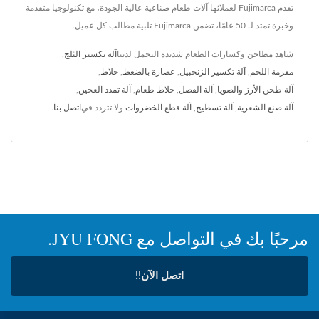
تقدم Fujimarca لعملائها آلات طعام صناعية عالية الجودة، مع تكنولوجيا متقدمة
وخبرة تمتد لـ 50 عامًا، تضمن Fujimarca تلبية مطالب كل عميل.
شاهد مطاحن وكسارات الطعام شديدة التحمل لدينا
آلة تكسير الثلج
,
مفرمة اللحم
,
آلة تكسير الزنجبيل
,
عصارة بالضغط
,
خلاط
,
آلة طحن الأرز والصويا
,
آلة الفصل
,
خلاط طعام
,
آلة تمدد العجين
,
آلة صنع الشعرية
,
آلة تسطيح
,
آلة قطع الخضروات
ولا تتردد في
اتصل بنا
.
مرحبًا بك في التواصل مع JYU FONG.
اتصل الآن!!