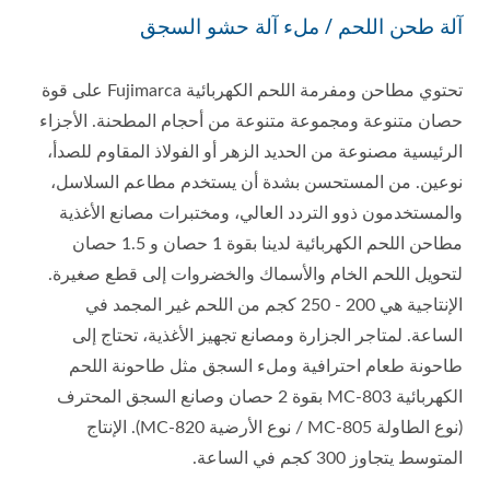
آلة طحن اللحم / ملء آلة حشو السجق
تحتوي مطاحن ومفرمة اللحم الكهربائية Fujimarca على قوة
حصان متنوعة ومجموعة متنوعة من أحجام المطحنة. الأجزاء
الرئيسية مصنوعة من الحديد الزهر أو الفولاذ المقاوم للصدأ،
نوعين. من المستحسن بشدة أن يستخدم مطاعم السلاسل،
والمستخدمون ذوو التردد العالي، ومختبرات مصانع الأغذية
مطاحن اللحم الكهربائية لدينا بقوة 1 حصان و 1.5 حصان
لتحويل اللحم الخام والأسماك والخضروات إلى قطع صغيرة.
الإنتاجية هي 200 - 250 كجم من اللحم غير المجمد في
الساعة. لمتاجر الجزارة ومصانع تجهيز الأغذية، تحتاج إلى
طاحونة طعام احترافية وملء السجق مثل طاحونة اللحم
الكهربائية MC-803 بقوة 2 حصان وصانع السجق المحترف
(نوع الطاولة MC-805 / نوع الأرضية MC-820). الإنتاج
المتوسط يتجاوز 300 كجم في الساعة.