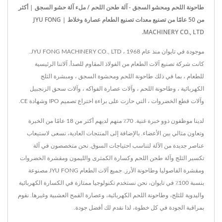
طاحونة اللحم ومحشو السجق - آلة طحن اللحم / ملء آلة حشو السجق | أكثر
من 50 عامًا من تصنيع معدات تصنيع الطعام عصارة وخلاط | JYU FONG
MACHINERY CO., LTD.
موجودة في تايوان منذ عام 1968 ، JYU FONG MACHINERY CO., LTD.
كانت شركة تصنيع آلات الطعام من الفولاذ المقاوم للصدأ. آلاتنا الرئيسية
للطعام ، بما في ذلك طاحونة اللحم ومحشوة السجق ، ومبشرة الثلج
الكهربائية ، وطاحونة اللحم ، وآلات عصارة الفواكه ، وآلات سحق الزنجبيل
وآلات قطع الخضروات ، التي حازت على براءة اختراع تصميم IPO وشهادة CE.
لدينا موظفون ذوو خبرة غنية. 70٪ منهم لديهم أكثر من 18 عامًا من الخبرة
وتعاون مثالي بين الأعضاء. بالإضافة إلى المنتجات العادية، نسعى لاستيعاب
عناصر جديدة من الآلة لتناسب احتياجات السوق. نحن متخصصون في آلة
تكسير الثلج وآلة طحن اللحم وكسارة الكمثرى والليمون ومقشرة الخضروات
ومقشرة الفاصوليا وطاحونة الأرز. جميع آلات الطعام JYU FONG مصنوعة
بنسبة 100٪ في تايوان، نحن نستخدم تكنولوجيا ممتازة في الكسارة الكهربائية
واليدوية للثلج، وطاحونة اللحم الكهربائية، وعصارة القمح العشبية وغيرها. نقوم
بمراقبة الجودة في كل خطوة، لذا نقدم لك أفضل جودة.