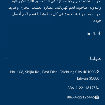
نحن نستخدم تكنولوجيا ممتازة في آلة تكسير الثلج الكهربائية
واليدوية، طاحونة لحم كهربائية، عصارة العشب البحري وغيرها.
نحن نقوم بمراقبة الجودة في كل خطوة، لذا نقدم لكم أفضل
جودة.
عنواننا
No. 106, Shijia Rd., East Dist., Taichung City 401003,
Taiwan (R.O.C.)
886-4-22116175
886-4-22126445