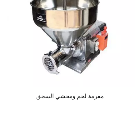
مفرمة لحم ومحشي السجق