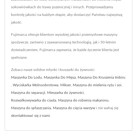
sokowirówkach do trawy pszenicznej i innych. Przeprowadzamy
kontrolę jakości na każdym etapie, aby dostarczyć Państwu najwyższą
jakość.
Fujimarca oferuje klientom wysokiej jakości przemysłowe maszyny
spożywcze, zarówno z zaawansowaną technologią, jak i 50-letnim
doświadczeniem, Fujimarca zapewnia, że każde życzenie klienta jest
spełniane.
Zobacz nasze solidne młynki i kruszarki do żywności
Maszynka Do Lodu
,
Maszynka Do Mięsa
,
Maszyna Do Kruszenia Imbiru
,
Wyciskarka Wolnoobrotowa
,
Mikser
,
Maszyna do mielenia ryżu i soi
,
Maszyna do separacji
,
Mieszarka do żywności
,
Rozwałkowywarka do ciasta
,
Maszyna do robienia makaronu
,
Maszyna do spłaszczania
,
Maszyna do cięcia warzyw
i nie wahaj się
skontaktować się z nami
.