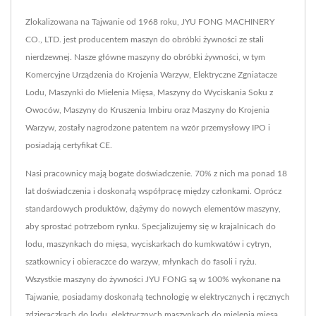
Zlokalizowana na Tajwanie od 1968 roku, JYU FONG MACHINERY
CO., LTD. jest producentem maszyn do obróbki żywności ze stali
nierdzewnej. Nasze główne maszyny do obróbki żywności, w tym
Komercyjne Urządzenia do Krojenia Warzyw, Elektryczne Zgniatacze
Lodu, Maszynki do Mielenia Mięsa, Maszyny do Wyciskania Soku z
Owoców, Maszyny do Kruszenia Imbiru oraz Maszyny do Krojenia
Warzyw, zostały nagrodzone patentem na wzór przemysłowy IPO i
posiadają certyfikat CE.
Nasi pracownicy mają bogate doświadczenie. 70% z nich ma ponad 18
lat doświadczenia i doskonałą współpracę między członkami. Oprócz
standardowych produktów, dążymy do nowych elementów maszyny,
aby sprostać potrzebom rynku. Specjalizujemy się w krajalnicach do
lodu, maszynkach do mięsa, wyciskarkach do kumkwatów i cytryn,
szatkownicy i obieraczce do warzyw, młynkach do fasoli i ryżu.
Wszystkie maszyny do żywności JYU FONG są w 100% wykonane na
Tajwanie, posiadamy doskonałą technologię w elektrycznych i ręcznych
zdzieraczkach do lodu, elektrycznych maszynkach do mielenia mięsa,