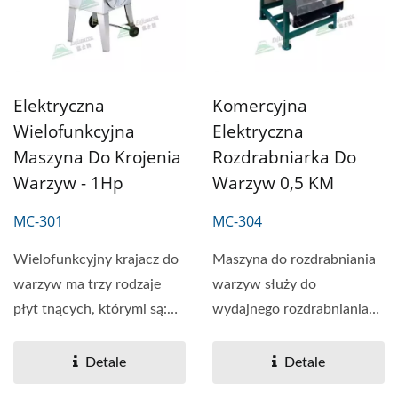
Elektryczna
Komercyjna
Wielofunkcyjna
Elektryczna
Maszyna Do Krojenia
Rozdrabniarka Do
Warzyw - 1Hp
Warzyw 0,5 KM
MC-301
MC-304
Wielofunkcyjny krajacz do
Maszyna do rozdrabniania
warzyw ma trzy rodzaje
warzyw służy do
płyt tnących, którymi są:
wydajnego rozdrabniania
krojenie w kostkę,...
korzeni. Urządzenie
znajduje...
Detale
Detale