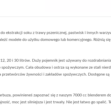
 do ekstrakcji soku z trawy pszenicznej, pastwisk i innych warz
aleźć modele do użytku domowego lub komercyjnego. Różnią się
2, 20 i 30 litrów. Duży pojemnik jest używany do rozdrabniani
 spożywczym. Cała obudowa i ostrza są wykonane ze stali nier
dla przetwórców żywności i zakładów spożywczych. Dostępne są
 arbuza, powinieneś zapoznać się z naszym 7000 cc blenderem d
ść, moc jest silniejsza i jest trwały. Nie jest łatwo go spalić. 