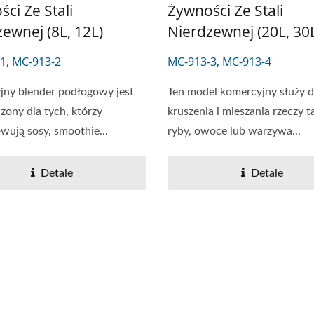
ci Ze Stali
Żywności Ze Stali
ewnej (8L, 12L)
Nierdzewnej (20L, 30
1, MC-913-2
MC-913-3, MC-913-4
jny blender podłogowy jest
Ten model komercyjny służy 
zony dla tych, którzy
kruszenia i mieszania rzeczy t
wują sosy, smoothie...
ryby, owoce lub warzywa...
Detale
Detale