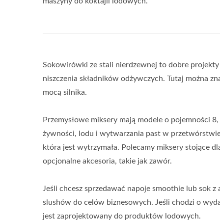
maszyny do koktajli lodowych.
Sokowirówki ze stali nierdzewnej to dobre projekty
niszczenia składników odżywczych. Tutaj można zn
mocą silnika.
Przemysłowe miksery mają modele o pojemności 8, 1
żywności, lodu i wytwarzania past w przetwórstwie
która jest wytrzymała. Polecamy miksery stojące 
opcjonalne akcesoria, takie jak zawór.
Jeśli chcesz sprzedawać napoje smoothie lub sok z
slushów do celów biznesowych. Jeśli chodzi o wydajno
jest zaprojektowany do produktów lodowych.