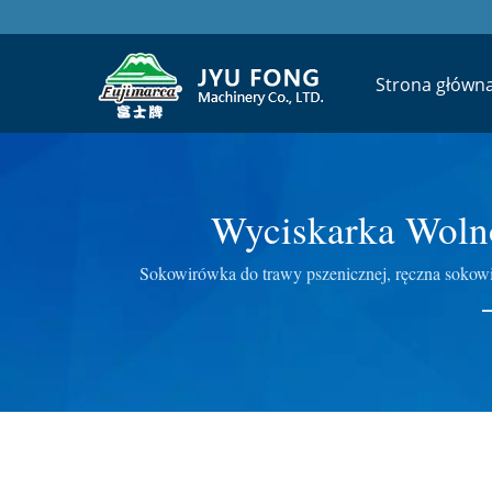
Strona główn
Wyciskarka Wolno
Doświadczenia W Produ
Sokowirówka do trawy pszenicznej, ręczna soko
wykorzystujemy doskonałą technologię w elektrycznych 
Kon