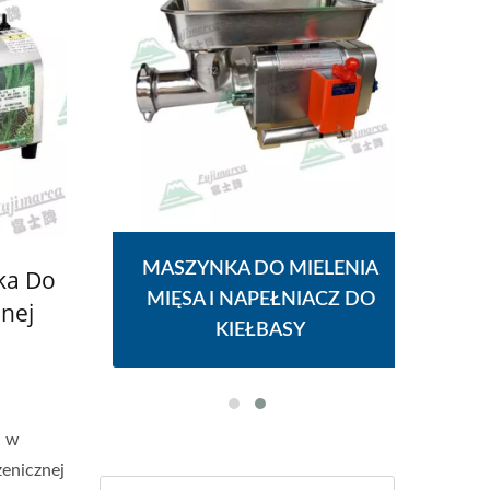
LODU
MASZYNKA DO MIELENIA
RĘ
ka Do
MIĘSA I NAPEŁNIACZ DO
nej
KIEŁBASY
a w
enicznej