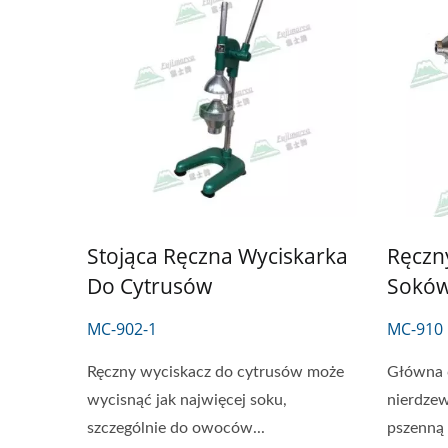
RĘCZNA TARKA DO LODU
MAS
Stojąca Ręczna Wyciskarka
Ręczn
MIĘ
Do Cytrusów
Soków
MC-902-1
MC-910
Ręczny wyciskacz do cytrusów może
Główna c
wycisnąć jak najwięcej soku,
nierdzew
szczególnie do owoców...
pszenną 