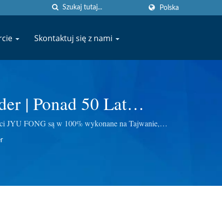
Polska
rcie
Skontaktuj się z nami
er | Ponad 50 Lat
skarka I Blender | JYU
ności JYU FONG są w 100% wykonane na Tajwanie,
ia mięsa, sokowirówkach do trawy pszenicznej i innych.
.
r
ość.