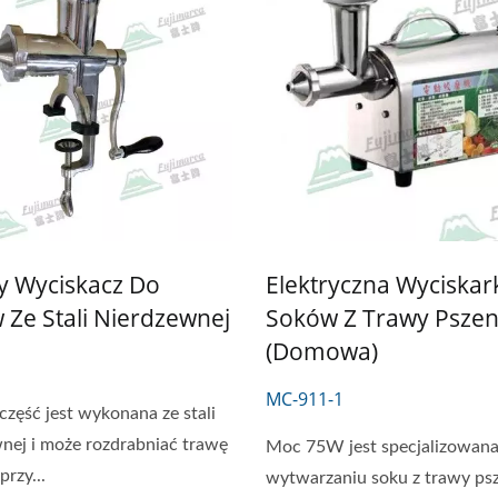
ZYNKA DO MIELENIA
RĘCZNA TARKA DO 
y Wyciskacz Do
Elektryczna Wyciskar
SA I NAPEŁNIACZ DO
 Ze Stali Nierdzewnej
Soków Z Trawy Pszen
KIEŁBASY
(domowa)
MC-911-1
zęść jest wykonana ze stali
nej i może rozdrabniać trawę
Moc 75W jest specjalizowan
przy...
wytwarzaniu soku z trawy psz