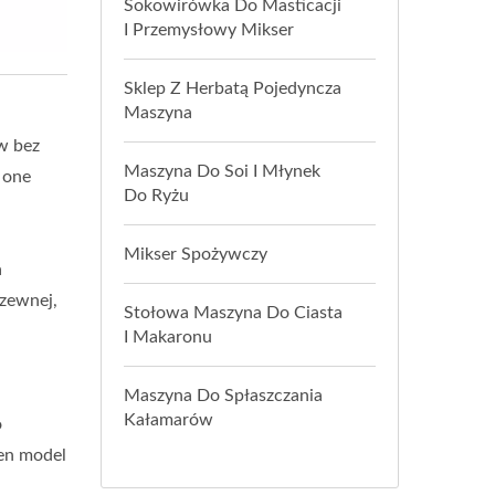
Sokowirówka Do Masticacji
I Przemysłowy Mikser
Sklep Z Herbatą Pojedyncza
Maszyna
yw bez
Maszyna Do Soi I Młynek
 one
Do Ryżu
Mikser Spożywczy
a
dzewnej,
Stołowa Maszyna Do Ciasta
I Makaronu
Maszyna Do Spłaszczania
Kałamarów
o
Ten model