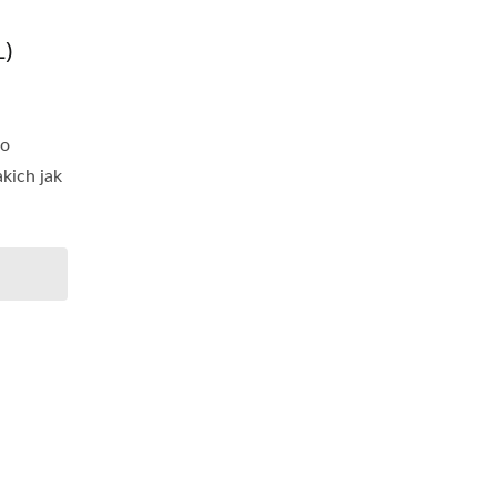
L)
do
akich jak