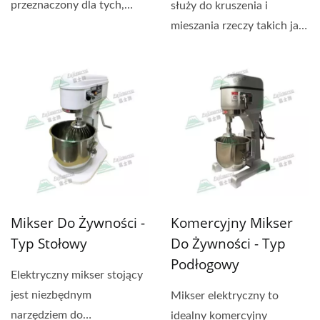
przeznaczony dla tych,
służy do kruszenia i
którzy przygotowują sosy,
mieszania rzeczy takich jak
smoothie...
ryby, owoce lub warzywa...
Mikser Do Żywności -
Komercyjny Mikser
Typ Stołowy
Do Żywności - Typ
Podłogowy
Elektryczny mikser stojący
jest niezbędnym
Mikser elektryczny to
narzędziem do
idealny komercyjny