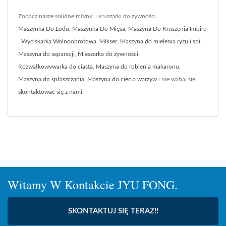
Zobacz nasze solidne młynki i kruszarki do żywności
Maszynka Do Lodu
,
Maszynka Do Mięsa
,
Maszyna Do Kruszenia Imbiru
,
Wyciskarka Wolnoobrotowa
,
Mikser
,
Maszyna do mielenia ryżu i soi
,
Maszyna do separacji
,
Mieszarka do żywności
,
Rozwałkowywarka do ciasta
,
Maszyna do robienia makaronu
,
Maszyna do spłaszczania
,
Maszyna do cięcia warzyw
i nie wahaj się
skontaktować się z nami
.
Witamy W Kontakcie JYU FONG.
SKONTAKTUJ SIĘ TERAZ!!