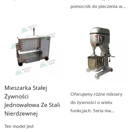
przygotowywania deserów,
pomocnik do pieczenia w
chleba...
mieszaniu, przesiewaniu i
wyrabianiu...
Mieszarka Stałej
Oferujemy różne miksery
Żywności
do żywności o wielu
Jednowałowa Ze Stali
funkcjach. Seria ma
Nierdzewnej
trójstopniową regulację...
Ten model jest