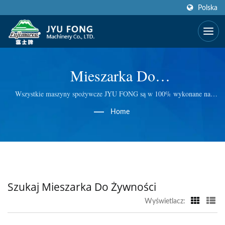
Polska
Mieszarka Do
ŻywnościWyszukiwano | Ponad
Wszystkie maszyny spożywcze JYU FONG są w 100% wykonane na
Tajwanie, posiadamy doskonałą technologię w zakresie elektrycznych i
50 Lat Producent Maszyn
Home
ręcznych maszynek do kruszenia lodu, elektrycznych maszynki do
mielenia mięsa, sokowirówek z masticating do trawy pszenicznej i
Spożywczych, Sokowirówek I
innych. Przeprowadzamy kontrolę jakości na każdym etapie, dlatego
Blenderów | JYU FONG
dostarczamy najwyższej jakości produkty.
MACHINERY CO., LTD.
Szukaj Mieszarka Do Żywności
Wyświetlacz: