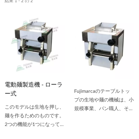
結果 1 - 2 の 2
電動麺製造機 - ローラ
Fujimarcaのテーブルトッ
ー式
プの生地や麺の機械は、小
このモデルは生地を押し、
規模事業、パン職人、そし
麺を作るためのものです。
て家庭でのベーキングが好
2つの機能が1つになってい
きな方々のために設計され
ます。...
ています。 私たちは2種