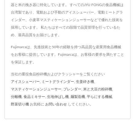
器と米の挽き器に特化しています。 すべてのJYU FONGの食品機械は
台湾製であり、電動および手動のアイスシェーバー、電動ミートグラ
インダー、小麦草マスティケーションジューサーなどで優れた技術を
採用しています。 私たちはすべての段階で品質管理を行っているた
め、最高品質をお届けします。
Fujimarcaは、先進技術と50年の経験を持つ高品質な産業用食品機械
をお客様に提供しています。Fujimarcaは、お客様の要求を満たすこと
を保証します。
当社の重役食品粉砕機およびクラッシャーをご覧ください
アイスシェーバー
,
ミートグラインダー
,
生姜砕き機
,
マスティケーションジューサー
,
ブレンダー
,
米と大豆の粉砕機
,
分離機
,
食品ミキサー
,
生地伸ばし機
,
麺製造機
,
平らにする機械
,
野菜切り機
お気軽に
お問い合わせ
してください。