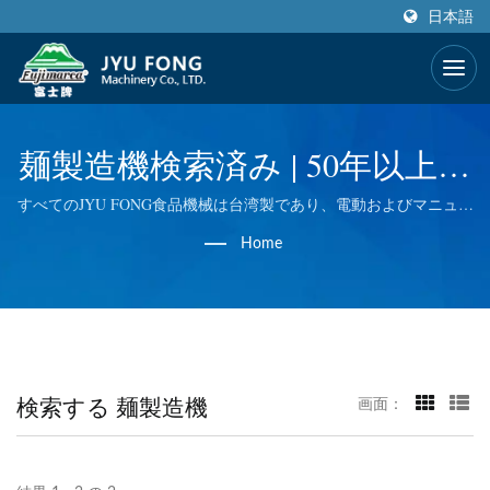
日本語
麺製造機検索済み | 50年以上の
食品機械ジューサー＆ブレン
すべてのJYU FONG食品機械は台湾製であり、電動およびマニュア
ルアイスシェーバー、電動ミートグラインダー、小麦草マスティ
ダーメーカー | JYU FONG
Home
ケーションジューサーなどで優れた技術を採用しています。私た
ちはすべての工程で品質管理を行っているため、最高の品質をお
MACHINERY CO., LTD.
届けします。
検索する 麺製造機
画面：