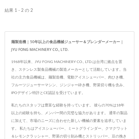
類の生地シート機を持って
結果 1 - 2 の 2
います。...
麺製造機 | 50年以上の食品機械ジューサー＆ブレンダーメーカー |
JYU FONG MACHINERY CO., LTD.
1968年以来、JYU FONG MACHINERY CO., LTD.は台湾に拠点を置
き、ステンレス製食品機械の製造メーカーとして活動しています。当
社の主力食品機械は、麺製造機、電動アイスシェーバー、肉ひき機、
フルーツジューサーマシン、ジンジャー砕き機、野菜切り機を含み、
IPOデザイン特許とCE認証を受けています。
私たちのスタッフは豊富な経験を持っています。 彼らの70%は18年
以上の経験を持ち、メンバー間の完璧な協力があります。 通常の製品
に加えて、市場のニーズに合わせた新しい機械の要素を追求していま
す。 私たちはアイスシェーバー、ミートグラインダー、クマクワット
＆レモンクラッシャー、野菜の切り刻み機とストリッパー、豆の挽き