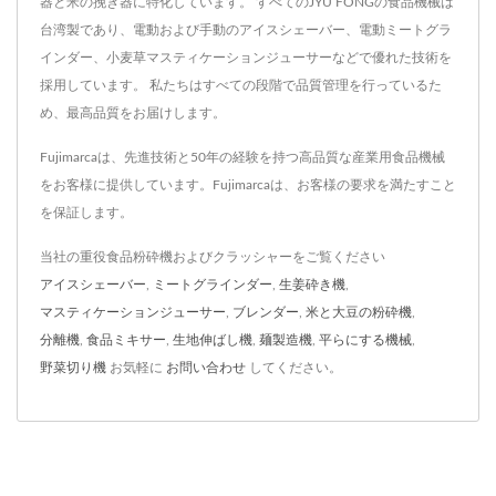
器と米の挽き器に特化しています。 すべてのJYU FONGの食品機械は
台湾製であり、電動および手動のアイスシェーバー、電動ミートグラ
インダー、小麦草マスティケーションジューサーなどで優れた技術を
採用しています。 私たちはすべての段階で品質管理を行っているた
め、最高品質をお届けします。
Fujimarcaは、先進技術と50年の経験を持つ高品質な産業用食品機械
をお客様に提供しています。Fujimarcaは、お客様の要求を満たすこと
を保証します。
当社の重役食品粉砕機およびクラッシャーをご覧ください
アイスシェーバー
,
ミートグラインダー
,
生姜砕き機
,
マスティケーションジューサー
,
ブレンダー
,
米と大豆の粉砕機
,
分離機
,
食品ミキサー
,
生地伸ばし機
,
麺製造機
,
平らにする機械
,
野菜切り機
お気軽に
お問い合わせ
してください。