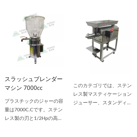
うな食品を作る方に適して
す。...
います。...
スラッシュブレンダー
このカテゴリでは、ステン
マシン 7000cc
レス製マスティケーション
プラスチックのジャーの容
ジューサー、スタンディン
量は7000C.Cです。ステン
グマニュアルシトラスジュ
レス製の刃と1/2Hpの高出
ーサー、産業用スタンディ
力モーターを備えたこの機
ングタイプのブレンダー、
械は、スムージー作りをサ