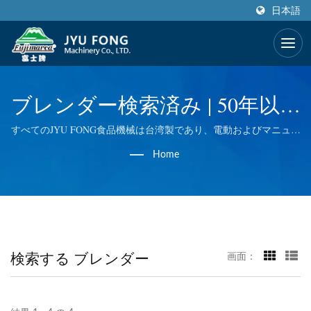
日本語
ブレンダー検索済み | 50年以上
の食品機械ジューサー＆ブレ
すべてのJYU FONG食品機械は台湾製であり、電動およびマニュア
ルアイスシェーバー、電動ミートグラインダー、小麦草マスティ
ンダーメーカー | JYU FONG
Home
ケーションジューサーなどで優れた技術を採用しています。私た
ちはすべての工程で品質管理を行っているため、最高の品質をお
MACHINERY CO., LTD.
届けします。
検索する ブレンダー
画面：