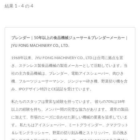
7000ccのスラッシュブレ
結果 1 - 4 の 4
ポートします。...
ンダーマシンをご覧いただ
けます。
ブレンダー | 50年以上の食品機械ジューサー＆ブレンダーメーカー |
JYU FONG MACHINERY CO., LTD.
1968年以来、JYU FONG MACHINERY CO., LTD.は台湾に拠点を置
き、ステンレス製食品機械の製造メーカーとして活動しています。当
社の主力食品機械は、ブレンダー、電動アイスシェーバー、肉ひき
機、フルーツジューサーマシン、ジンジャー砕き機、野菜切り機を含
み、IPOデザイン特許とCE認証を受けています。
私たちのスタッフは豊富な経験を持っています。 彼らの70%は18年
以上の経験を持ち、メンバー間の完璧な協力があります。 通常の製品
に加えて、市場のニーズに合わせた新しい機械の要素を追求していま
す。 私たちはアイスシェーバー、ミートグラインダー、クマクワット
＆レモンクラッシャー、野菜の切り刻み機とストリッパー、豆の挽き