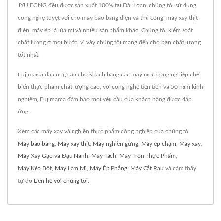
JYU FONG đều được sản xuất 100% tại Đài Loan, chúng tôi sử dụng
công nghệ tuyệt vời cho máy bào băng điện và thủ công, máy xay thịt
điện, máy ép lá lúa mì và nhiều sản phẩm khác. Chúng tôi kiểm soát
chất lượng ở mọi bước, vì vậy chúng tôi mang đến cho bạn chất lượng
tốt nhất.
Fujimarca đã cung cấp cho khách hàng các máy móc công nghiệp chế
biến thực phẩm chất lượng cao, với công nghệ tiên tiến và 50 năm kinh
nghiệm, Fujimarca đảm bảo mọi yêu cầu của khách hàng được đáp
ứng.
Xem các máy xay và nghiền thực phẩm công nghiệp của chúng tôi
Máy bào băng
,
Máy xay thịt
,
Máy nghiền gừng
,
Máy ép chậm
,
Máy xay
,
Máy Xay Gạo và Đậu Nành
,
Máy Tách
,
Máy Trộn Thực Phẩm
,
Máy Kéo Bột
,
Máy Làm Mì
,
Máy Ép Phẳng
,
Máy Cắt Rau
và cảm thấy
tự do
Liên hệ với chúng tôi
.