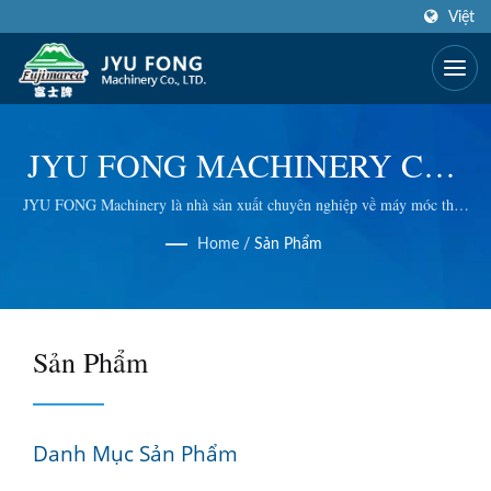
Việt
JYU FONG MACHINERY CO.,
LTD.
JYU FONG Machinery là nhà sản xuất chuyên nghiệp về máy móc thực
phẩm thương mại, với công nghệ xuất sắc và dịch vụ giàu kinh nghiệm
Home
/
Sản Phẩm
dành cho khách hàng quý giá của chúng tôi.
Sản Phẩm
Danh Mục Sản Phẩm