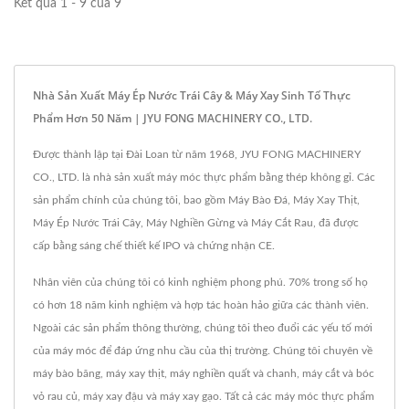
Kết quả 1 - 9 của 9
Nhà Sản Xuất Máy Ép Nước Trái Cây & Máy Xay Sinh Tố Thực
Phẩm Hơn 50 Năm | JYU FONG MACHINERY CO., LTD.
Được thành lập tại Đài Loan từ năm 1968, JYU FONG MACHINERY
CO., LTD. là nhà sản xuất máy móc thực phẩm bằng thép không gỉ. Các
sản phẩm chính của chúng tôi, bao gồm Máy Bào Đá, Máy Xay Thịt,
Máy Ép Nước Trái Cây, Máy Nghiền Gừng và Máy Cắt Rau, đã được
cấp bằng sáng chế thiết kế IPO và chứng nhận CE.
Nhân viên của chúng tôi có kinh nghiệm phong phú. 70% trong số họ
có hơn 18 năm kinh nghiệm và hợp tác hoàn hảo giữa các thành viên.
Ngoài các sản phẩm thông thường, chúng tôi theo đuổi các yếu tố mới
của máy móc để đáp ứng nhu cầu của thị trường. Chúng tôi chuyên về
máy bào băng, máy xay thịt, máy nghiền quất và chanh, máy cắt và bóc
vỏ rau củ, máy xay đậu và máy xay gạo. Tất cả các máy móc thực phẩm