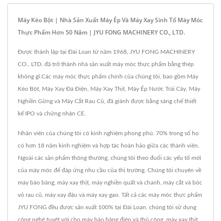
Máy Kéo Bột | Nhà Sản Xuất Máy Ép Và Máy Xay Sinh Tố Máy Móc
Thực Phẩm Hơn 50 Năm | JYU FONG MACHINERY CO., LTD.
Được thành lập tại Đài Loan từ năm 1968, JYU FONG MACHINERY
CO., LTD. đã trở thành nhà sản xuất máy móc thực phẩm bằng thép
không gỉ.Các máy móc thực phẩm chính của chúng tôi, bao gồm Máy
Kéo Bột, Máy Xay Đá Điện, Máy Xay Thịt, Máy Ép Nước Trái Cây, Máy
Nghiền Gừng và Máy Cắt Rau Củ, đã giành được bằng sáng chế thiết
kế IPO và chứng nhận CE.
Nhân viên của chúng tôi có kinh nghiệm phong phú. 70% trong số họ
có hơn 18 năm kinh nghiệm và hợp tác hoàn hảo giữa các thành viên.
Ngoài các sản phẩm thông thường, chúng tôi theo đuổi các yếu tố mới
của máy móc để đáp ứng nhu cầu của thị trường. Chúng tôi chuyên về
máy bào băng, máy xay thịt, máy nghiền quất và chanh, máy cắt và bóc
vỏ rau củ, máy xay đậu và máy xay gạo. Tất cả các máy móc thực phẩm
JYU FONG đều được sản xuất 100% tại Đài Loan, chúng tôi sử dụng
công nghệ tuyệt vời cho máy bào băng điện và thủ công, máy xay thịt