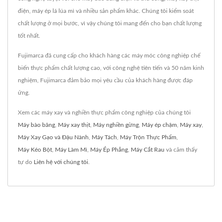
điện, máy ép lá lúa mì và nhiều sản phẩm khác. Chúng tôi kiểm soát
chất lượng ở mọi bước, vì vậy chúng tôi mang đến cho bạn chất lượng
tốt nhất.
Fujimarca đã cung cấp cho khách hàng các máy móc công nghiệp chế
biến thực phẩm chất lượng cao, với công nghệ tiên tiến và 50 năm kinh
nghiệm, Fujimarca đảm bảo mọi yêu cầu của khách hàng được đáp
ứng.
Xem các máy xay và nghiền thực phẩm công nghiệp của chúng tôi
Máy bào băng
,
Máy xay thịt
,
Máy nghiền gừng
,
Máy ép chậm
,
Máy xay
,
Máy Xay Gạo và Đậu Nành
,
Máy Tách
,
Máy Trộn Thực Phẩm
,
Máy Kéo Bột
,
Máy Làm Mì
,
Máy Ép Phẳng
,
Máy Cắt Rau
và cảm thấy
tự do
Liên hệ với chúng tôi
.