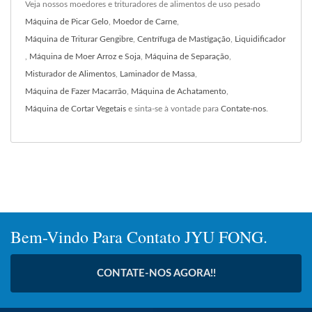
Veja nossos moedores e trituradores de alimentos de uso pesado
Máquina de Picar Gelo
,
Moedor de Carne
,
Máquina de Triturar Gengibre
,
Centrífuga de Mastigação
,
Liquidificador
,
Máquina de Moer Arroz e Soja
,
Máquina de Separação
,
Misturador de Alimentos
,
Laminador de Massa
,
Máquina de Fazer Macarrão
,
Máquina de Achatamento
,
Máquina de Cortar Vegetais
e sinta-se à vontade para
Contate-nos
.
Bem-Vindo Para Contato JYU FONG.
CONTATE-NOS AGORA!!