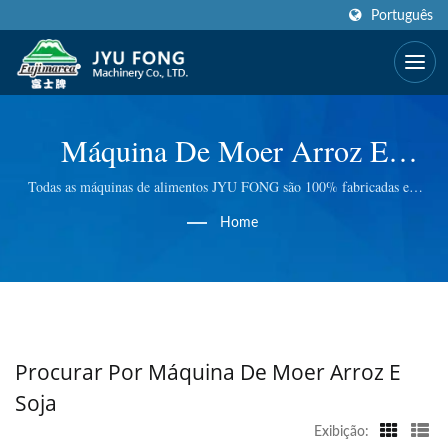
Português
Máquina De Moer Arroz E
SojaPesquisado | Fabricante De
Todas as máquinas de alimentos JYU FONG são 100% fabricadas em
Taiwan, temos excelente tecnologia em Máquina de Picar Gelo Elétrica e
Máquinas De Alimentos,
Home
Manual, Moedor de Carne Elétrico, Centrífuga de Trituração de Grama
de Trigo e muito mais. Fazemos controle de qualidade em cada etapa,
Centrífuga E Liquidificador Com
para que possamos lhe oferecer a melhor qualidade.
Mais De 50 Anos | JYU FONG
MACHINERY CO., LTD.
Procurar Por Máquina De Moer Arroz E
Soja
Exibição: