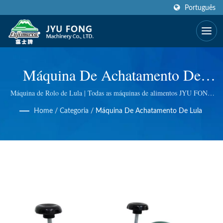
Português
Máquina De Achatamento De
Lulas | Mais De 50 Anos De
Máquina de Rolo de Lula | Todas as máquinas de alimentos JYU FONG
são 100% fabricadas em Taiwan, usamos excelente tecnologia em
Fabricante De Máquinas De
Home
/
Categoria
/
Máquina De Achatamento De Lula
Triturador de gelo elétrico e manual, Moedor de carne elétrico,
Centrífuga de grama de trigo e muito mais. Fazemos controle de
Alimentos Espremedor &
qualidade em cada etapa, para que você tenha a melhor qualidade.
Liquidificador | JYU FONG
MACHINERY CO., LTD.