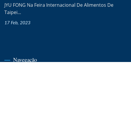
JYU FONG Na Feira Internacional De Alimentos De
Taipei...
17 Feb, 2023
Navegação
Página Inicial
Sobre Nós
Produtos
Notícias
FAQ E Suporte